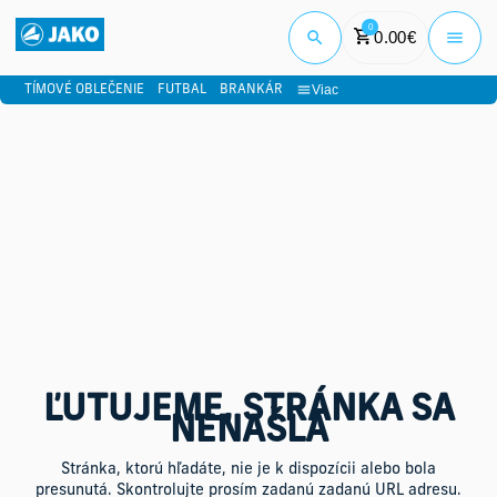
0
0.00
€
Prihlási
Viac
TÍMOVÉ OBLEČENIE
FUTBAL
BRANKÁR
ĽUTUJEME, STRÁNKA SA
NENAŠLA
Stránka, ktorú hľadáte, nie je k dispozícii alebo bola
presunutá. Skontrolujte prosím zadanú zadanú URL adresu.