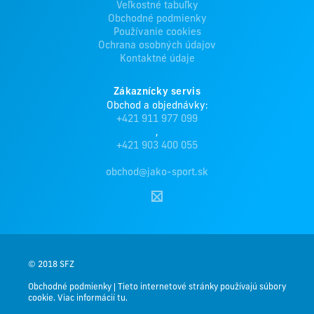
Veľkostné tabuľky
Obchodné podmienky
Používanie cookies
Ochrana osobných údajov
Kontaktné údaje
Zákaznícky servis
Obchod a objednávky:
+421 911 977 099
,
+421 903 400 055
obchod@jako-sport.sk
© 2018 SFZ
Obchodné podmienky
|
Tieto internetové stránky používajú súbory
cookie. Viac informácií tu.