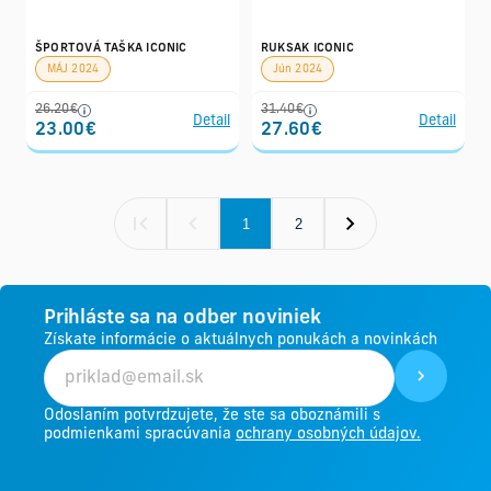
ŠPORTOVÁ TAŠKA ICONIC
RUKSAK ICONIC
MÁJ 2024
Jún 2024
26.20€
31.40€
Detail
Detail
23.00€
27.60€
1
2
Prihláste sa na odber noviniek
Získate informácie o aktuálnych ponukách a novinkách
Odoslaním potvrdzujete, že ste sa oboznámili s
podmienkami spracúvania
ochrany osobných údajov.