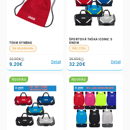
ŠPORTOVÁ TAŠKA ICONIC S
TEAM GYMBAG
DNOM
Na objednávku
MÁJ 2024
10.50€
36.60€
Detail
Detail
9.20€
32.20€
Novinka
Novinka