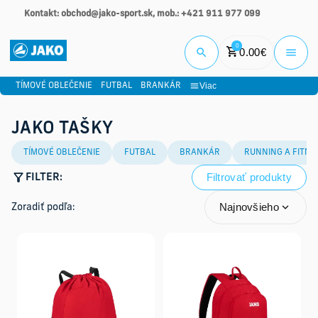
Kontakt: obchod@jako-sport.sk, mob.: +421 911 977 099
Prihlási
0
0.00
€
Viac
TÍMOVÉ OBLEČENIE
FUTBAL
BRANKÁR
JAKO TAŠKY
TÍMOVÉ OBLEČENIE
FUTBAL
BRANKÁR
RUNNING A FITNE
Filtrovať produkty
FILTER:
Najnovšieho
Zoradiť podľa: