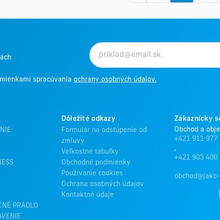
kách
odmienkami spracúvania
ochrany osobných údajov.
Dôležité odkazy
Zákaznícky s
Obchod a obj
NIE
Formulár na odstúpenie od
+421 911 977
zmluvy
,
Veľkostné tabuľky
+421 903 400
NESS
Obchodné podmienky
Používanie cookies
obchod@jako-
Ochrana osobných údajov
Kontaktné údaje
ČNÉ PRÁDLO
AVENIE