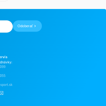
Odoberať
ervis
ednávky:
 099
 055
sport.sk