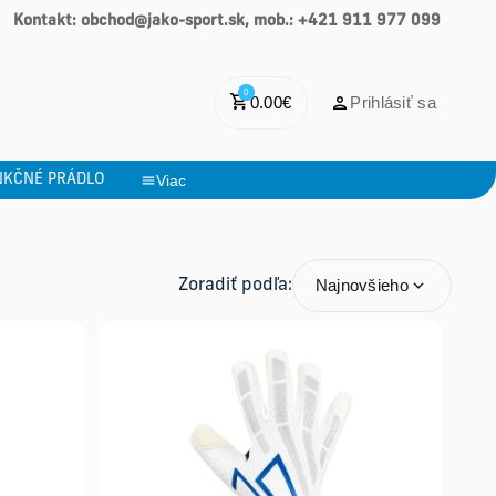
Kontakt: obchod@jako-sport.sk, mob.: +421 911 977 099
0
0.00
€
Prihlásiť sa
NKČNÉ PRÁDLO
Viac
Najnovšieho
Zoradiť podľa: