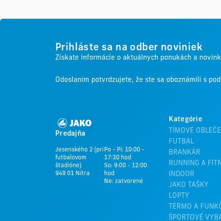
Prihláste sa na odber noviniek
Získate informácie o aktuálnych ponukách a novin
Odoslaním potvrdzujete, že ste sa oboznámili s p
Kategórie
TÍMOVÉ OBLEČE
Predajňa
FUTBAL
Jesenského 2 (pri
Po - Pi: 10:00 -
BRANKÁR
futbalovom
17:30 hod
RUNNING A FIT
štadióne)
So: 9:00 - 12:00
949 01 Nitra
hod
INDOOR
Ne: zatvorené
JAKO TAŠKY
LOPTY
TERMO A FUNK
ŠPORTOVÉ VYB