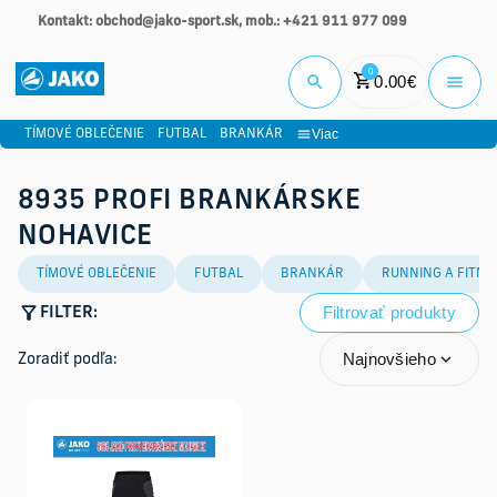
Kontakt: obchod@jako-sport.sk, mob.: +421 911 977 099
Prihlási
0
0.00
€
Viac
TÍMOVÉ OBLEČENIE
FUTBAL
BRANKÁR
8935 PROFI BRANKÁRSKE
NOHAVICE
TÍMOVÉ OBLEČENIE
FUTBAL
BRANKÁR
RUNNING A FITNE
Filtrovať produkty
FILTER:
Najnovšieho
Zoradiť podľa: