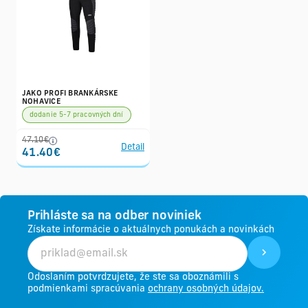
JAKO PROFI BRANKÁRSKE
NOHAVICE
dodanie 5-7 pracovných dní
47.10€
Detail
41.40€
Prihláste sa na odber noviniek
Získate informácie o aktuálnych ponukách a novinkách
Odoslaním potvrdzujete, že ste sa oboznámili s
podmienkami spracúvania
ochrany osobných údajov.