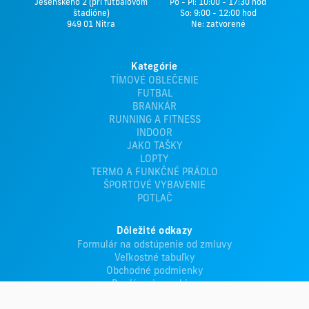
Jesenského 2 (pri futbalovom
Po - Pi: 10:00 - 17:30 hod
štadióne)
So: 9:00 - 12:00 hod
949 01 Nitra
Ne: zatvorené
Kategórie
TÍMOVÉ OBLEČENIE
FUTBAL
BRANKÁR
RUNNING A FITNESS
INDOOR
JAKO TAŠKY
LOPTY
TERMO A FUNKČNÉ PRÁDLO
ŠPORTOVÉ VYBAVENIE
POTLAČ
Dôležité odkazy
Formulár na odstúpenie od zmluvy
Veľkostné tabuľky
Obchodné podmienky
Používanie cookies
Ochrana osobných údajov