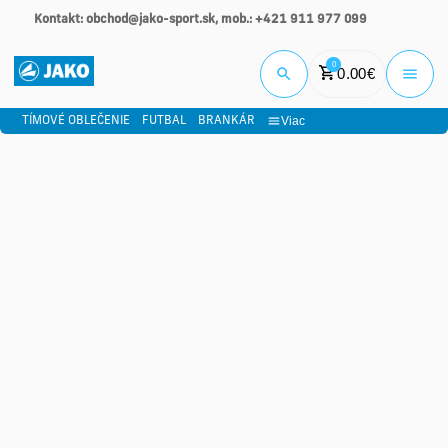
Kontakt: obchod@jako-sport.sk, mob.: +421 911 977 099
Prihlási
0
0.00
€
Viac
TÍMOVÉ OBLEČENIE
FUTBAL
BRANKÁR