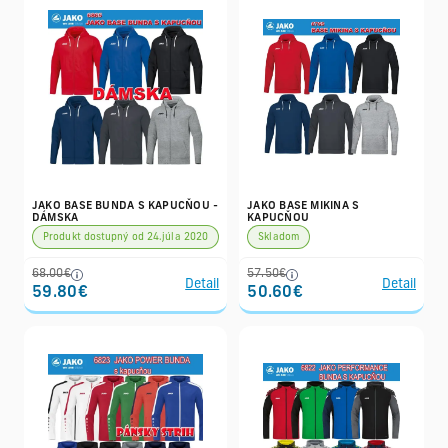
JAKO BASE BUNDA S KAPUCŇOU -
JAKO BASE MIKINA S
DÁMSKA
KAPUCŇOU
Produkt dostupný od 24.júla 2020
Skladom
68.00€
57.50€
Detail
Detail
59.80€
50.60€