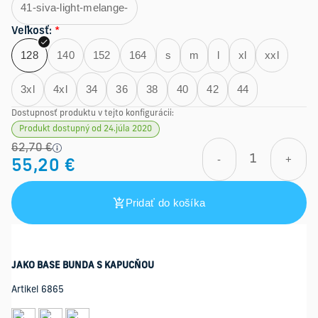
41-siva-light-melange-
Veľkosť
:
*
128
140
152
164
s
m
l
xl
xxl
3xl
4xl
34
36
38
40
42
44
Dostupnosť produktu v tejto konfigurácii:
Produkt dostupný od 24.júla 2020
62,70 €
-
+
55,20 €
Pridať do košíka
JAKO BASE BUNDA S KAPUCŇOU
Artikel 6865