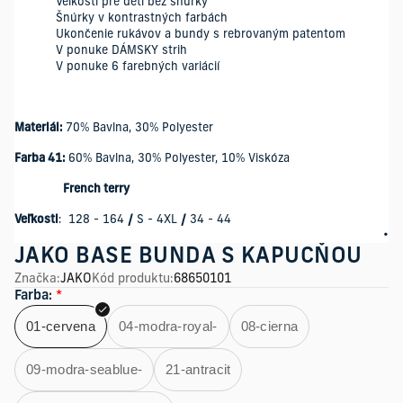
Veľkosti pre deti bez šnúrky
Šnúrky v kontrastných farbách
Ukončenie rukávov a bundy s rebrovaným patentom
V ponuke DÁMSKY strih
V ponuke 6 farebných variácií
Materiál:
70% Bavlna, 30% Polyester
Farba 41:
60% Bavlna, 30% Polyester, 10% Viskóza
French terry
Veľkosti
: 128 - 164
/
S - 4XL
/
34 - 44
JAKO BASE BUNDA S KAPUCŇOU
Značka
:
JAKO
Kód produktu
:
68650101
Farba
:
*
01-cervena
04-modra-royal-
08-cierna
09-modra-seablue-
21-antracit