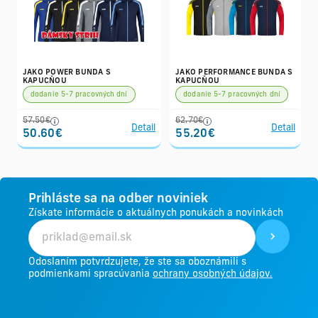
JAKO POWER BUNDA S
JAKO PERFORMANCE BUNDA S
KAPUCŇOU
KAPUCŇOU
dodanie 5-7 pracovných dní
dodanie 5-7 pracovných dní
57.50€
62.70€
Detail
Detail
50.60€
55.20€
Prihláste sa na odber noviniek
Získate informácie o aktuálnych ponukách a novinkách
Odoslaním potvrdzujete, že ste sa oboznámili s
podmienkami spracúvania
ochrany osobných údajov.