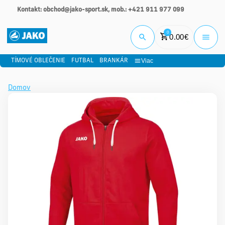
Kontakt: obchod@jako-sport.sk, mob.: +421 911 977 099
Prihlási
0
0.00
€
Viac
TÍMOVÉ OBLEČENIE
FUTBAL
BRANKÁR
Domov