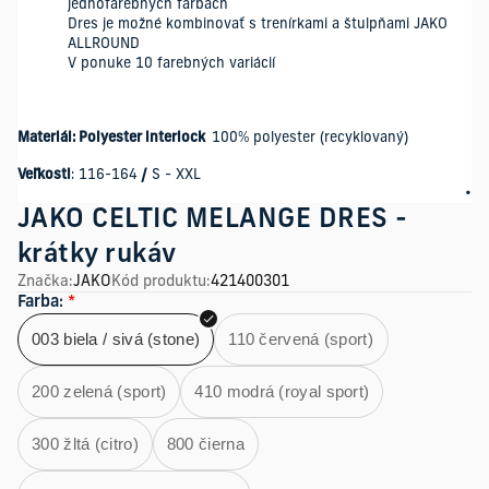
jednofarebných farbách
Dres je možné kombinovať s trenírkami a štulpňami JAKO
ALLROUND
V ponuke 10 farebných variácií
Materiál: Polyester interlock
100% polyester (recyklovaný)
Veľkosti
: 116-164
/
S - XXL
JAKO CELTIC MELANGE DRES -
krátky rukáv
Značka
:
JAKO
Kód produktu
:
421400301
Farba
:
*
003 biela / sivá (stone)
110 červená (sport)
200 zelená (sport)
410 modrá (royal sport)
300 žltá (citro)
800 čierna