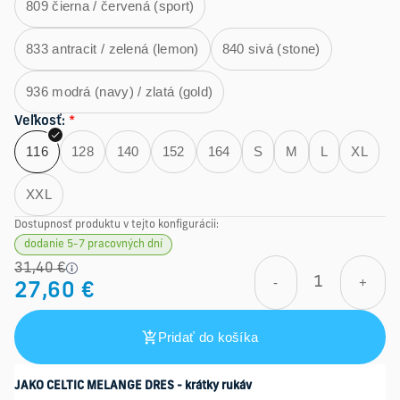
809 čierna / červená (sport)
833 antracit / zelená (lemon)
840 sivá (stone)
936 modrá (navy) / zlatá (gold)
Veľkosť
:
*
116
128
140
152
164
S
M
L
XL
XXL
Dostupnosť produktu v tejto konfigurácii:
dodanie 5-7 pracovných dní
31,40 €
-
+
27,60 €
Pridať do košíka
JAKO CELTIC MELANGE DRES - krátky rukáv