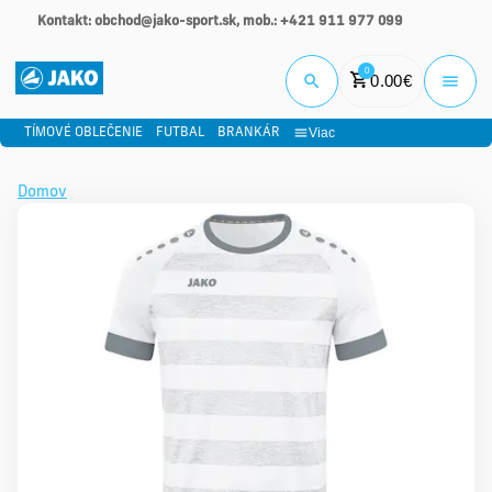
Kontakt: obchod@jako-sport.sk, mob.: +421 911 977 099
Prihlási
0
0.00
€
Viac
TÍMOVÉ OBLEČENIE
FUTBAL
BRANKÁR
Domov