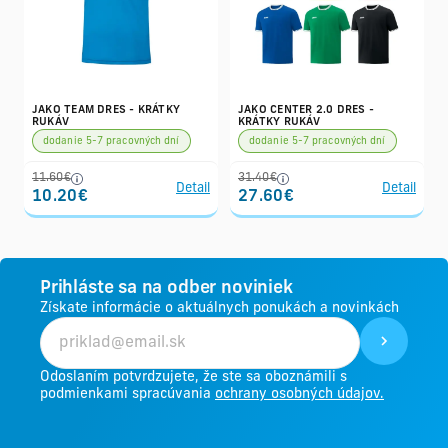
JAKO TEAM DRES - KRÁTKY
JAKO CENTER 2.0 DRES -
RUKÁV
KRÁTKY RUKÁV
dodanie 5-7 pracovných dní
dodanie 5-7 pracovných dní
11.60€
31.40€
Detail
Detail
10.20€
27.60€
Prihláste sa na odber noviniek
Získate informácie o aktuálnych ponukách a novinkách
Odoslaním potvrdzujete, že ste sa oboznámili s
podmienkami spracúvania
ochrany osobných údajov.