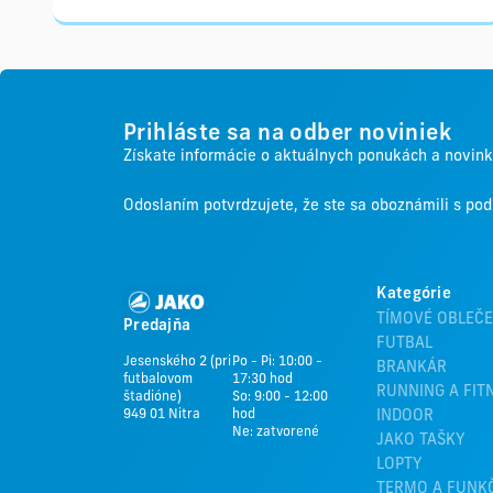
Prihláste sa na odber noviniek
Získate informácie o aktuálnych ponukách a novin
Odoslaním potvrdzujete, že ste sa oboznámili s p
Kategórie
TÍMOVÉ OBLEČE
Predajňa
FUTBAL
Jesenského 2 (pri
Po - Pi: 10:00 -
BRANKÁR
futbalovom
17:30 hod
RUNNING A FIT
štadióne)
So: 9:00 - 12:00
949 01 Nitra
hod
INDOOR
Ne: zatvorené
JAKO TAŠKY
LOPTY
TERMO A FUNK