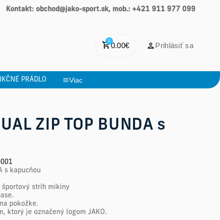
Kontakt: obchod@jako-sport.sk, mob.: +421 911 977 099
0
0.00
€
Prihlásiť sa
NKČNÉ PRÁDLO
Viac
UAL ZIP TOP BUNDA s
0001
 s kapucňou
športový strih mikiny
čase.
 na pokožke.
om, ktorý je označený logom JAKO.