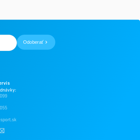
Odoberať
ervis
ednávky:
 099
 055
sport.sk