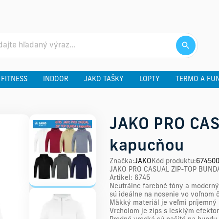
 FITNESS
INDOOR
JAKO TAŠKY
LOPTY
TERMO A FU
JAKO PRO CAS
kapucňou
Značka
:
JAKO
Kód produktu
:
67450
JAKO PRO CASUAL ZIP-TOP BUNDA
Artikel: 6745
Neutrálne farebné tóny a moderný 
sú ideálne na nosenie vo voľnom 
Mäkký materiál je veľmi príjemný
Vrcholom je zips s lesklým efekt