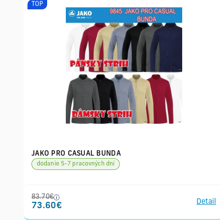
TOP
JAKO PRO CASUAL BUNDA
dodanie 5-7 pracovných dní
83.70€
Detail
73.60€