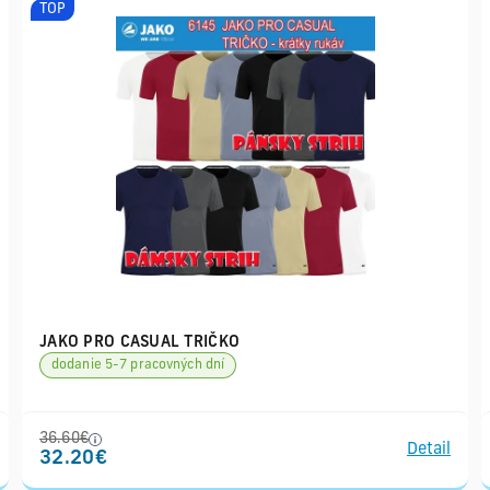
TOP
JAKO PRO CASUAL TRIČKO
dodanie 5-7 pracovných dní
36.60€
Detail
32.20€