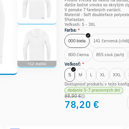
Predné vrecká sú našité na bundu,
ďalšie bočné vrecko so skrytým z
V ponuke 7 farebných variácií.
Materiál : Soft doubleface polyes
5%elastan.
Veľkosti: S - 3XL
Farba
:
*
000 biela
141 červená (chili
800 čierna
855 sivá (ash)
+12 ďalšie
Veľkosť
:
*
S
M
L
XL
XXL
Dostupnosť produktu v tejto konfig
dodanie 5-7 pracovných dní
88,90 €
78,20 €