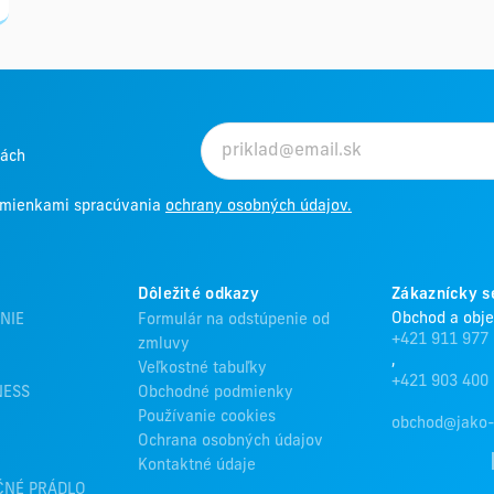
kách
odmienkami spracúvania
ochrany osobných údajov.
Dôležité odkazy
Zákaznícky s
Obchod a obj
NIE
Formulár na odstúpenie od
+421 911 977
zmluvy
,
Veľkostné tabuľky
+421 903 400
NESS
Obchodné podmienky
Používanie cookies
obchod@jako-
Ochrana osobných údajov
Kontaktné údaje
ČNÉ PRÁDLO