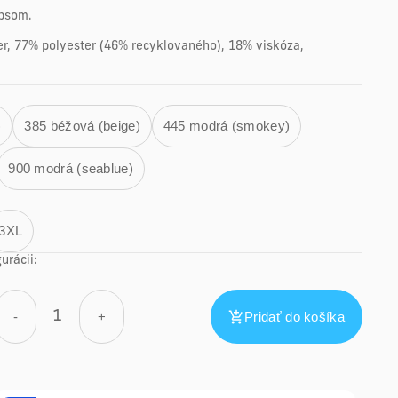
ipsom.
ter, 77% polyester (46% recyklovaného), 18% viskóza,
)
385 béžová (beige)
445 modrá (smokey)
900 modrá (seablue)
3XL
urácii:
-
+
Pridať do košíka