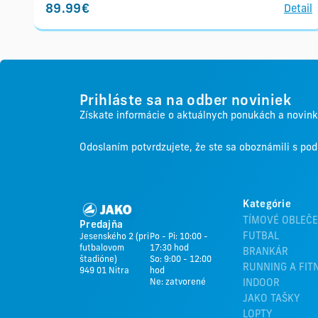
89.99€
Detail
Prihláste sa na odber noviniek
Získate informácie o aktuálnych ponukách a novin
Odoslaním potvrdzujete, že ste sa oboznámili s p
Kategórie
TÍMOVÉ OBLEČE
Predajňa
FUTBAL
Jesenského 2 (pri
Po - Pi: 10:00 -
futbalovom
17:30 hod
BRANKÁR
štadióne)
So: 9:00 - 12:00
RUNNING A FIT
949 01 Nitra
hod
Ne: zatvorené
INDOOR
JAKO TAŠKY
LOPTY