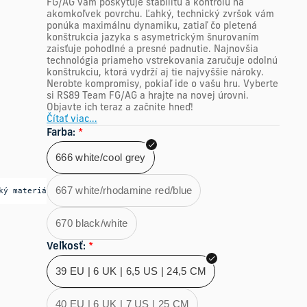
FG/AG vám poskytuje stabilitu a kontrolu na
akomkoľvek povrchu. Ľahký, technický zvršok vám
ponúka maximálnu dynamiku, zatiaľ čo pletená
konštrukcia jazyka s asymetrickým šnurovaním
zaisťuje pohodlné a presné padnutie. Najnovšia
technológia priameho vstrekovania zaručuje odolnú
konštrukciu, ktorá vydrží aj tie najvyššie nároky.
Nerobte kompromisy, pokiaľ ide o vašu hru. Vyberte
si RS89 Team FG/AG a hrajte na novej úrovni.
Objavte ich teraz a začnite hneď!
Čítať viac...
Farba
:
*
666 white/cool grey
667 white/rhodamine red/blue
ký materiá
670 black/white
Veľkosť
:
*
39 EU | 6 UK | 6,5 US | 24,5 CM
40 EU | 6 UK | 7 US | 25 CM