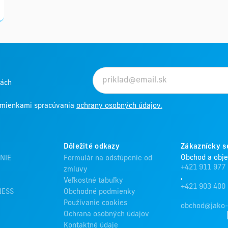
kách
odmienkami spracúvania
ochrany osobných údajov.
Dôležité odkazy
Zákaznícky s
Obchod a obj
NIE
Formulár na odstúpenie od
+421 911 977
zmluvy
,
Veľkostné tabuľky
+421 903 400
NESS
Obchodné podmienky
Používanie cookies
obchod@jako-
Ochrana osobných údajov
Kontaktné údaje