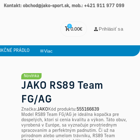
Kontakt: obchod@jako-sport.sk, mob.: +421 911 977 099
0
0.00
€
Prihlásiť sa
NKČNÉ PRÁDLO
Viac
Novinka
JAKO RS89 Team
FG/AG
Značka
:
JAKO
Kód produktu
:
555166639
Model RS89 Team FG/AG je ideálna kopačka pre
dospelých, ktorí si cenia kvalitu a výkon. Táto obuv,
vyrobená v Európe, sa vyznačuje prvotriednym
spracovaním a perfektným padnutím. Či už na
prírodnom alebo umelom trávniku, RS89 Team