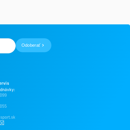
Odoberať
ervis
ednávky:
 099
 055
sport.sk