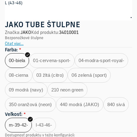
L (43-46)
JAKO TUBE ŠTULPNE
Značka
:
JAKO
Kód produktu
:
34010001
Bezponožkové štulpne
Čítať viac...
Farba
:
*
00-biela
01-cervena-sport-
04-modra-sport-royal-
08-cierna
03 žltá (citro)
06 zelená (sport)
09 modrá (navy)
210 neon green
350 oranžová (neon)
440 modrá (JAKO)
840 sivá
Veľkosť
:
*
m-39-42-
l-43-46-
Dostupnosť produktu v tejto konfigurácii: