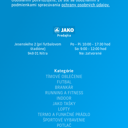
Odoslaním potvrdzujete, že ste sa oboznámili s
podmienkami spracúvania
ochrany osobných údajov.
Predajňa
Jesenského 2 (pri futbalovom
Po - Pi: 10:00 - 17:30 hod
štadióne)
So: 9:00 - 12:00 hod
949 01 Nitra
Ne: zatvorené
Kategórie
TÍMOVÉ OBLEČENIE
FUTBAL
BRANKÁR
RUNNING A FITNESS
INDOOR
JAKO TAŠKY
LOPTY
TERMO A FUNKČNÉ PRÁDLO
ŠPORTOVÉ VYBAVENIE
POTLAČ