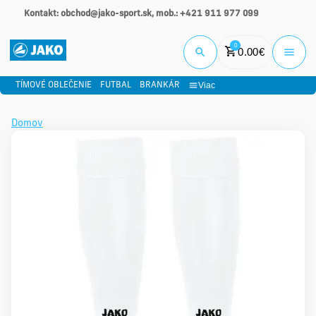
Kontakt: obchod@jako-sport.sk, mob.: +421 911 977 099
Prihlási
0
0.00
€
Viac
TÍMOVÉ OBLEČENIE
FUTBAL
BRANKÁR
Domov