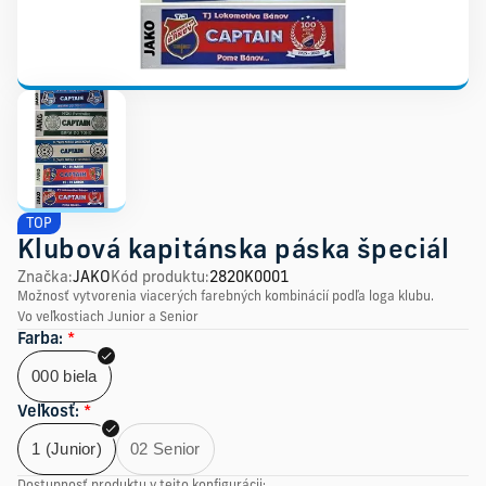
TOP
Klubová kapitánska páska špeciál
Značka
:
JAKO
Kód produktu
:
2820K0001
Možnosť vytvorenia viacerých farebných kombinácií podľa loga klubu.
Vo veľkostiach Junior a Senior
Farba
:
*
000 biela
Veľkosť
:
*
1 (Junior)
02 Senior