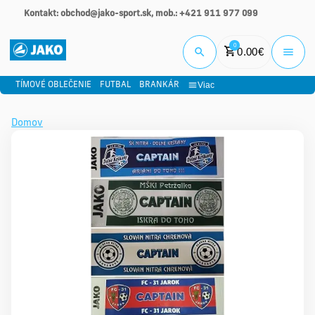
Kontakt: obchod@jako-sport.sk, mob.: +421 911 977 099
Prihlási
0
0.00
€
Viac
TÍMOVÉ OBLEČENIE
FUTBAL
BRANKÁR
Domov