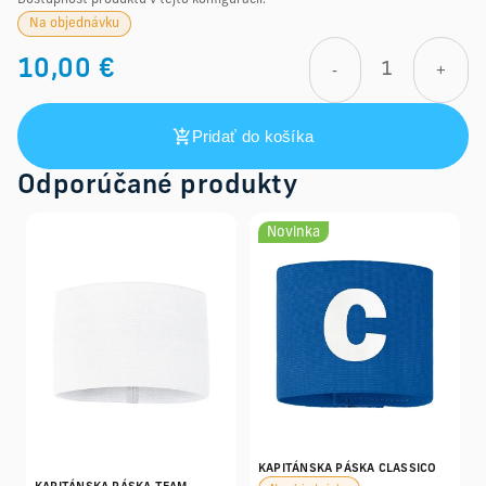
Dostupnosť produktu v tejto konfigurácii:
Na objednávku
10,00 €
-
+
Pridať do košíka
Odporúčané produkty
Novinka
KAPITÁNSKA PÁSKA CLASSICO