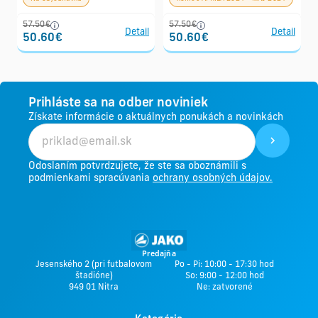
57.50€
57.50€
Detail
Detail
50.60€
50.60€
Prihláste sa na odber noviniek
Získate informácie o aktuálnych ponukách a novinkách
Odoslaním potvrdzujete, že ste sa oboznámili s
podmienkami spracúvania
ochrany osobných údajov.
Predajňa
Jesenského 2 (pri futbalovom
Po - Pi: 10:00 - 17:30 hod
štadióne)
So: 9:00 - 12:00 hod
949 01 Nitra
Ne: zatvorené