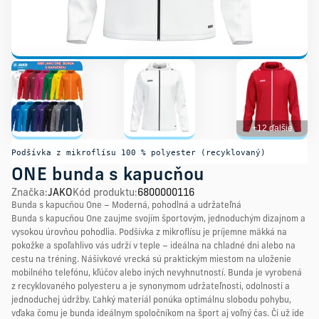
+12 ďalšie
Podšívka z mikroflísu 100 % polyester (recyklovaný)
ONE bunda s kapucňou
Značka
:
JAKO
Kód produktu
:
6800000116
Bunda s kapucňou One – Moderná, pohodlná a udržateľná
Bunda s kapucňou One zaujme svojím športovým, jednoduchým dizajnom a
vysokou úrovňou pohodlia. Podšívka z mikroflísu je príjemne mäkká na
pokožke a spoľahlivo vás udrží v teple – ideálna na chladné dni alebo na
cestu na tréning. Nášivkové vrecká sú praktickým miestom na uloženie
mobilného telefónu, kľúčov alebo iných nevyhnutností. Bunda je vyrobená
z recyklovaného polyesteru a je synonymom udržateľnosti, odolnosti a
jednoduchej údržby. Ľahký materiál ponúka optimálnu slobodu pohybu,
vďaka čomu je bunda ideálnym spoločníkom na šport aj voľný čas. Či už ide