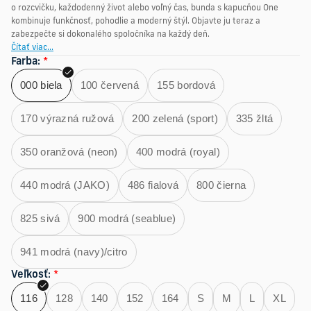
o rozcvičku, každodenný život alebo voľný čas, bunda s kapucňou One
kombinuje funkčnosť, pohodlie a moderný štýl. Objavte ju teraz a
zabezpečte si dokonalého spoločníka na každý deň.
Čítať viac...
Farba
:
*
000 biela
100 červená
155 bordová
170 výrazná ružová
200 zelená (sport)
335 žltá
350 oranžová (neon)
400 modrá (royal)
440 modrá (JAKO)
486 fialová
800 čierna
825 sivá
900 modrá (seablue)
941 modrá (navy)/citro
Veľkosť
:
*
116
128
140
152
164
S
M
L
XL