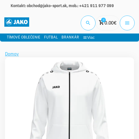
Kontakt: obchod@jako-sport.sk, mob.: +421 911 977 099
Prihlási
0
0.00
€
Viac
TÍMOVÉ OBLEČENIE
FUTBAL
BRANKÁR
Domov