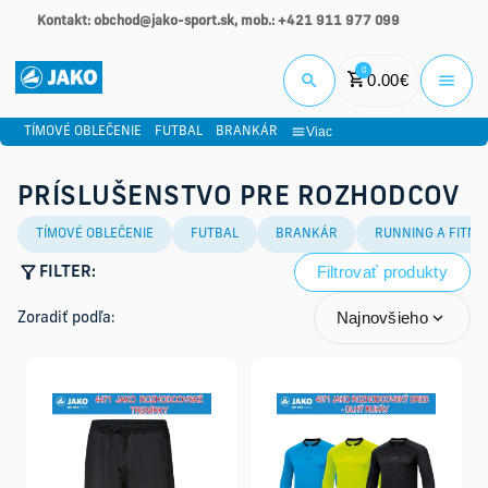
Kontakt: obchod@jako-sport.sk, mob.: +421 911 977 099
Prihlási
0
0.00
€
Viac
TÍMOVÉ OBLEČENIE
FUTBAL
BRANKÁR
PRÍSLUŠENSTVO PRE ROZHODCOV
TÍMOVÉ OBLEČENIE
FUTBAL
BRANKÁR
RUNNING A FITNE
Filtrovať produkty
FILTER:
Najnovšieho
Zoradiť podľa: