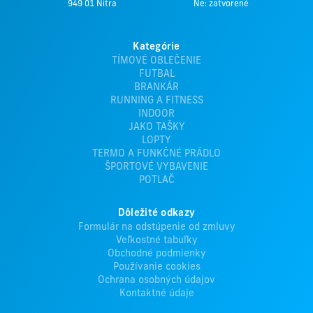
949 01 Nitra
Ne: zatvorené
Kategórie
TÍMOVÉ OBLEČENIE
FUTBAL
BRANKÁR
RUNNING A FITNESS
INDOOR
JAKO TAŠKY
LOPTY
TERMO A FUNKČNÉ PRÁDLO
ŠPORTOVÉ VYBAVENIE
POTLAČ
Dôležité odkazy
Formulár na odstúpenie od zmluvy
Veľkostné tabuľky
Obchodné podmienky
Používanie cookies
Ochrana osobných údajov
Kontaktné údaje