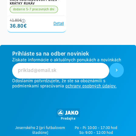
JAKO ROZHODCOVSKÝ DRES -
KRÁTKY RUKÁV
dodanie 5-7 pracovných dní
41.80€
Detail
36.80€
Prihláste sa na odber noviniek
Získate informácie o aktuálnych ponukách a novinkách
Odoslaním potvrdzujete, že ste sa oboznámili s
podmienkami spracúvania
ochrany osobných údajov.
Predajňa
Jesenského 2 (pri futbalovom
Po - Pi: 10:00 - 17:30 hod
štadióne)
So: 9:00 - 12:00 hod