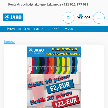
Kontakt: obchod@jako-sport.sk, mob.: +421 911 977 099
Prihlási
0
0.00
€
Viac
TÍMOVÉ OBLEČENIE
FUTBAL
BRANKÁR
Domov