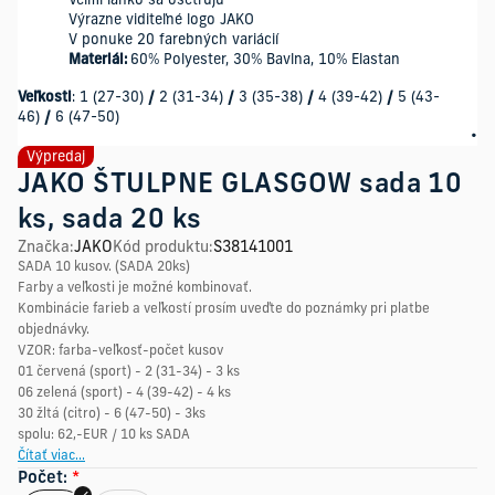
Veľmi ľahko sa ošetrujú
Výrazne viditeľné logo JAKO
V ponuke 20 farebných variácií
Materiál:
60% Polyester, 30% Bavlna, 10% Elastan
Veľkosti
: 1 (27-30)
/
2 (31-34)
/
3 (35-38)
/
4 (39-42)
/
5 (43-
46)
/
6 (47-50)
Výpredaj
JAKO ŠTULPNE GLASGOW sada 10
ks, sada 20 ks
Značka
:
JAKO
Kód produktu
:
S38141001
SADA 10 kusov. (SADA 20ks)
Farby a veľkosti je možné kombinovať.
Kombinácie farieb a veľkostí prosím uveďte do poznámky pri platbe
objednávky.
VZOR: farba-veľkosť-počet kusov
01 červená (sport) - 2 (31-34) - 3 ks
06 zelená (sport) - 4 (39-42) - 4 ks
30 žltá (citro) - 6 (47-50) - 3ks
spolu: 62,-EUR / 10 ks SADA
Čítať viac...
Počet
:
*