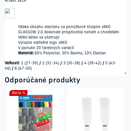
Artikel 3814
Vďaka obsahu elastanu sa ponožkové štulpne JAKO
GLASGOW 2.0 dokonale prispôsobia nohám a chodidlám
Veľmi ľahko sa ošetrujú
Výrazne viditeľné logo JAKO
V ponuke 20 farebných variácií
Materiál:
60% Polyester, 30% Bavlna, 10% Elastan
Veľkosti
: 1 (27-30)
/
2 (31-34)
/
3 (35-38)
/
4 (39-42)
/
5 (43-
46)
/
6 (47-50)
Odporúčané produkty
Akcia %