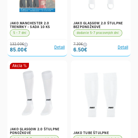
JAKO MANCHESTER 2.0
JAKO GLASGOW 2.0 ŠTULPNE
TRENÍRKY - SADA 10 KS
BEZPONOŽKOVÉ
5 - 7 dní
dodanie 5-7 pracovných dní
132.00€
7.30€
Detail
Detail
85.00€
6.50€
Akcia %
JAKO GLASGOW 2.0 ŠTULPNE
PONOŽKOVÉ
JAKO TUBE ŠTULPNE