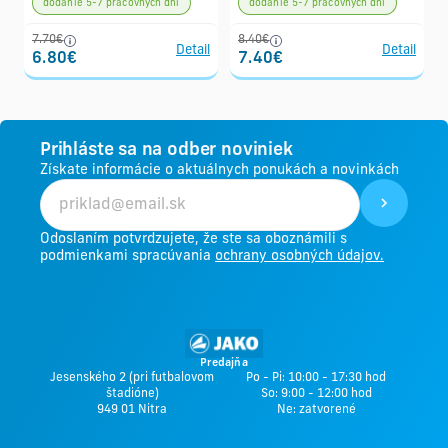
dodanie 5-7 pracovných dní
dodanie 5-7 pracovných dní
7.70€
8.40€
Detail
Detail
6.80€
7.40€
Prihláste sa na odber noviniek
Získate informácie o aktuálnych ponukách a novinkách
Odoslaním potvrdzujete, že ste sa oboznámili s
podmienkami spracúvania
ochrany osobných údajov.
Predajňa
Jesenského 2 (pri futbalovom
Po - Pi: 10:00 - 17:30 hod
štadióne)
So: 9:00 - 12:00 hod
949 01 Nitra
Ne: zatvorené