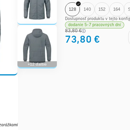
128
140
152
164
Dostupnosť produktu v tejto konfig
dodanie 5-7 pracovných dní
83,80 €
73,80 €
+12 ďalšie
zarážkami