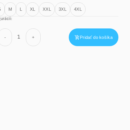
S
M
L
XL
XXL
3XL
4XL
urácii:
-
+
Pridať do košíka