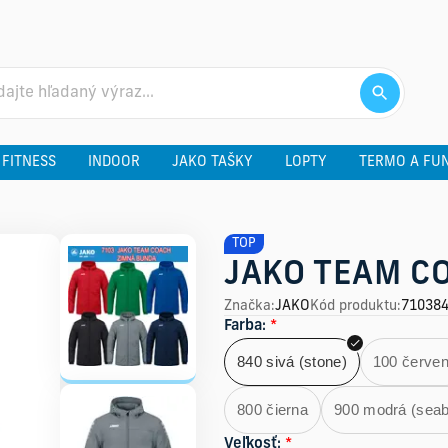
 FITNESS
INDOOR
JAKO TAŠKY
LOPTY
TERMO A FU
TOP
JAKO TEAM C
Značka
:
JAKO
Kód produktu
:
71038
Farba
:
*
840 sivá (stone)
100 červe
800 čierna
900 modrá (seab
Veľkosť
:
*