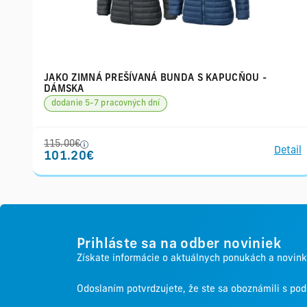
JAKO ZIMNÁ PREŠÍVANÁ BUNDA S KAPUCŇOU -
DÁMSKA
dodanie 5-7 pracovných dní
115.00€
Detail
101.20€
Prihláste sa na odber noviniek
Získate informácie o aktuálnych ponukách a novin
Odoslaním potvrdzujete, že ste sa oboznámili s p