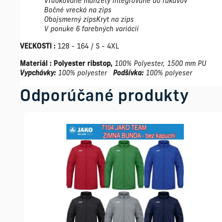
Vrúbkované manžety integrované do rukávov
Bočné vrecká na zips
Obojsmerný zipsKryt na zips
V ponuke 6 farebných variácií
VEĽKOSTI :
128 - 164 / S - 4XL
Materiál : Polyester ribstop,
100% Polyester, 1500 mm PU
Vypchávky:
100% polyester
Podšívka:
100% polyeser
Odporúčané produkty