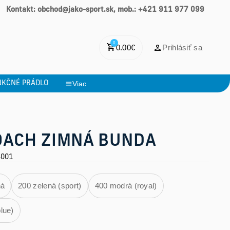
Kontakt: obchod@jako-sport.sk, mob.: +421 911 977 099
0
0.00
€
Prihlásiť sa
NKČNÉ PRÁDLO
Viac
OACH ZIMNÁ BUNDA
4001
ná
200 zelená (sport)
400 modrá (royal)
lue)