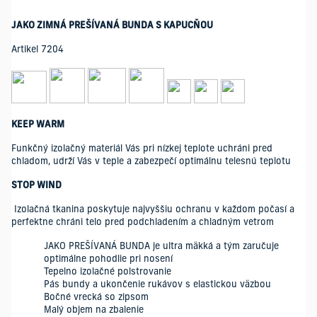
JAKO ZIMNÁ PREŠÍVANÁ BUNDA S KAPUCŇOU
Artikel 7204
KEEP WARM
Funkčný izolačný materiál Vás pri nízkej teplote uchráni pred
chladom, udrží Vás v teple a zabezpečí optimálnu telesnú teplotu
STOP WIND
Izolačná tkanina poskytuje najvyššiu ochranu v každom počasí a
perfektne chráni telo pred podchladením a chladným vetrom
JAKO PREŠÍVANÁ BUNDA je ultra mäkká a tým zaručuje
optimálne pohodlie pri nosení
Tepelno izolačné polstrovanie
Pás bundy a ukončenie rukávov s elastickou väzbou
Bočné vrecká so zipsom
Malý objem na zbalenie