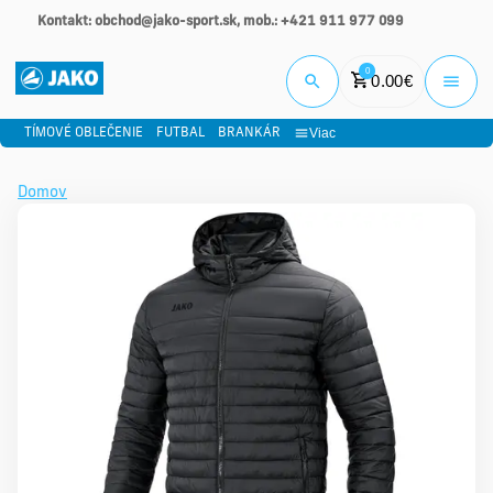
Kontakt: obchod@jako-sport.sk, mob.: +421 911 977 099
Prihlási
0
0.00
€
Viac
TÍMOVÉ OBLEČENIE
FUTBAL
BRANKÁR
Domov