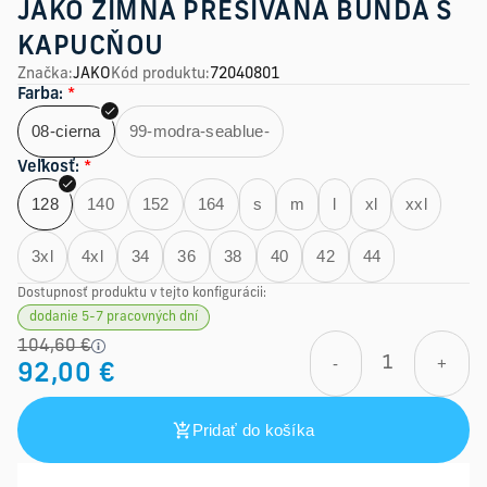
JAKO ZIMNÁ PREŠÍVANÁ BUNDA S
KAPUCŇOU
Značka
:
JAKO
Kód produktu
:
72040801
Farba
:
*
08-cierna
99-modra-seablue-
Veľkosť
:
*
128
140
152
164
s
m
l
xl
xxl
3xl
4xl
34
36
38
40
42
44
Dostupnosť produktu v tejto konfigurácii:
dodanie 5-7 pracovných dní
104,60 €
-
+
92,00 €
Pridať do košíka