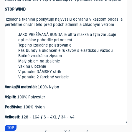
STOP WIND
Izolačná tkanina poskytuje najvyššiu ochranu v každom počasí a
perfektne chráni telo pred podchladením a chladným vetrom
JAKO PREŠÍVANÁ BUNDA je ultra mäkká a tým zaručuje
optimálne pohodlie pri nosení
Tepelno izolačné polstrovanie
Pás bundy a ukončenie rukávov s elastickou väzbou
Bočné vrecká so zipsom
Malý objem na zbalenie
Vak na uloženie
V ponuke DÁMSKY strih
V ponuke 2 farebné variácie
Vonkajší materiál:
100% Nylon
Výplň:
100% Polyester
Podšívka:
100% Nylon
Veľkosti
: 128 - 164
/
S - 4XL
/
34 - 44
TOP