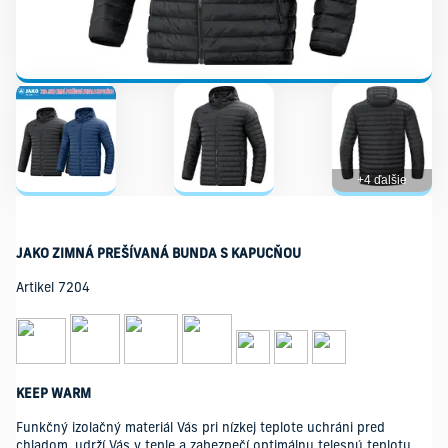
+4 ďalšie
JAKO ZIMNÁ PREŠÍVANÁ BUNDA S KAPUCŇOU
Artikel 7204
KEEP WARM
Funkčný izolačný materiál Vás pri nízkej teplote uchráni pred
chladom, udrží Vás v teple a zabezpečí optimálnu telesnú teplotu