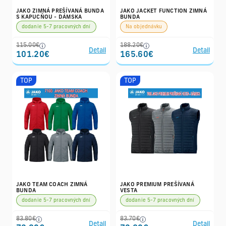
JAKO ZIMNÁ PREŠÍVANÁ BUNDA
JAKO JACKET FUNCTION ZIMNÁ
S KAPUCŇOU - DÁMSKA
BUNDA
dodanie 5-7 pracovných dní
Na objednávku
115.00€
188.20€
Detail
Detail
101.20€
165.60€
TOP
TOP
JAKO TEAM COACH ZIMNÁ
JAKO PREMIUM PREŠÍVANÁ
BUNDA
VESTA
dodanie 5-7 pracovných dní
dodanie 5-7 pracovných dní
83.80€
83.70€
Detail
Detail