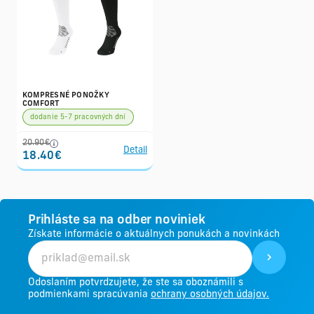
KOMPRESNÉ PONOŽKY
COMFORT
dodanie 5-7 pracovných dní
20.90€
Detail
18.40€
Prihláste sa na odber noviniek
Získate informácie o aktuálnych ponukách a novinkách
Odoslaním potvrdzujete, že ste sa oboznámili s
podmienkami spracúvania
ochrany osobných údajov.