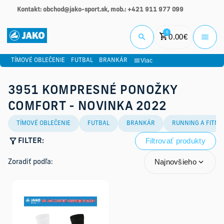
Kontakt: obchod@jako-sport.sk, mob.: +421 911 977 099
Prihlási
0
0.00
€
Viac
TÍMOVÉ OBLEČENIE
FUTBAL
BRANKÁR
3951 KOMPRESNÉ PONOŽKY
COMFORT - NOVINKA 2022
TÍMOVÉ OBLEČENIE
FUTBAL
BRANKÁR
RUNNING A FITNE
Filtrovať produkty
FILTER:
Najnovšieho
Zoradiť podľa: