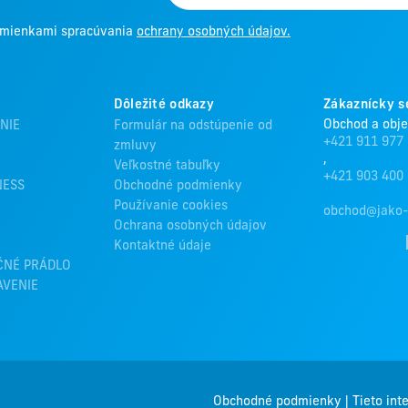
odmienkami spracúvania
ochrany osobných údajov.
Dôležité odkazy
Zákaznícky s
Obchod a obj
NIE
Formulár na odstúpenie od
+421 911 977
zmluvy
,
Veľkostné tabuľky
+421 903 400
NESS
Obchodné podmienky
Používanie cookies
obchod@jako-
Ochrana osobných údajov
Kontaktné údaje
ČNÉ PRÁDLO
AVENIE
Obchodné podmienky
|
Tieto int