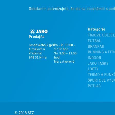
Odoslaním potvrdzujete, že ste sa oboznámili s p
Kategórie
TÍMOVÉ OBLEČE
Predajňa
FUTBAL
Jesenského 2 (pri
Po - Pi: 10:00 -
BRANKÁR
futbalovom
17:30 hod
RUNNING A FIT
štadióne)
So: 9:00 - 12:00
949 01 Nitra
hod
INDOOR
Ne: zatvorené
JAKO TAŠKY
LOPTY
TERMO A FUNK
ŠPORTOVÉ VYB
POTLAČ
© 2018 SFZ