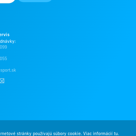
ervis
ednávky:
 099
 055
sport.sk
ernetové stránky používajú súbory cookie. Viac informácií tu.