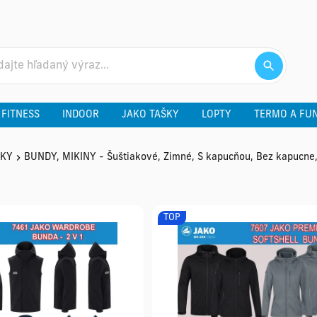
 FITNESS
INDOOR
JAKO TAŠKY
LOPTY
TERMO A FU
NKY
BUNDY, MIKINY - Šuštiakové, Zimné, S kapucňou, Bez kapucne, So
TOP