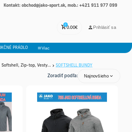
Kontakt: obchod@jako-sport.sk, mob.: +421 911 977 099
0
0.00
€
Prihlásiť sa
NKČNÉ PRÁDLO
Viac
ftshell, Zip-top, Vesty...
SOFTSHELL BUNDY
Najnovšieho
Zoradiť podľa: