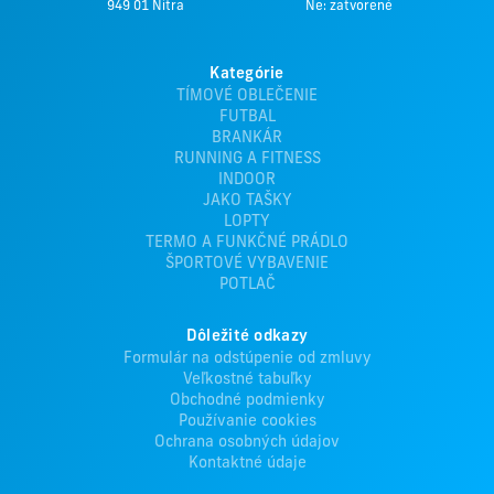
949 01 Nitra
Ne: zatvorené
Kategórie
TÍMOVÉ OBLEČENIE
FUTBAL
BRANKÁR
RUNNING A FITNESS
INDOOR
JAKO TAŠKY
LOPTY
TERMO A FUNKČNÉ PRÁDLO
ŠPORTOVÉ VYBAVENIE
POTLAČ
Dôležité odkazy
Formulár na odstúpenie od zmluvy
Veľkostné tabuľky
Obchodné podmienky
Používanie cookies
Ochrana osobných údajov
Kontaktné údaje