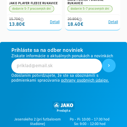
JAKO PLAYER FUNKČNÉ
JAKO PLAYER FLEECE RUKAVICE
RUKAVICE
dodanie 5-7 pracovných dní
dodanie 5-7 pracovných dní
15.70€
20.90€
Detail
Detail
13.80€
18.40€
Prihláste sa na odber noviniek
Získate informácie o aktuálnych ponukách a novinkách
Odoslaním potvrdzujete, že ste sa oboznámili s
podmienkami spracúvania
ochrany osobných údajov.
Predajňa
Jesenského 2 (pri futbalovom
Po - Pi: 10:00 - 17:30 hod
štadióne)
So: 9:00 - 12:00 hod