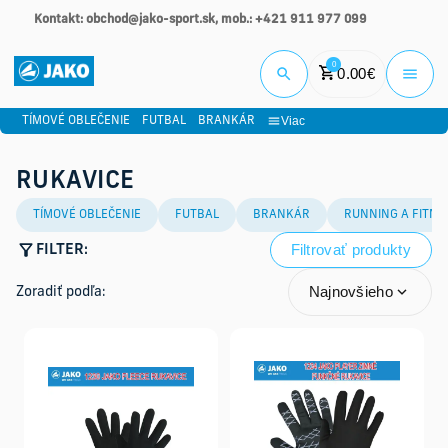
Kontakt: obchod@jako-sport.sk, mob.: +421 911 977 099
Prihlási
0
0.00
€
Viac
TÍMOVÉ OBLEČENIE
FUTBAL
BRANKÁR
RUKAVICE
TÍMOVÉ OBLEČENIE
FUTBAL
BRANKÁR
RUNNING A FITNE
Filtrovať produkty
FILTER:
Najnovšieho
Zoradiť podľa: