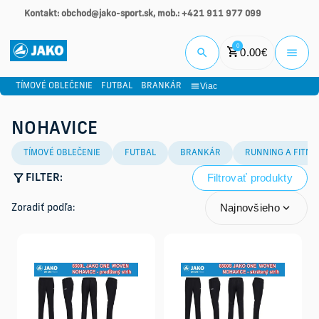
Kontakt: obchod@jako-sport.sk, mob.: +421 911 977 099
Prihlási
0
0.00
€
Viac
TÍMOVÉ OBLEČENIE
FUTBAL
BRANKÁR
NOHAVICE
TÍMOVÉ OBLEČENIE
FUTBAL
BRANKÁR
RUNNING A FITNE
Filtrovať produkty
FILTER:
Najnovšieho
Zoradiť podľa: