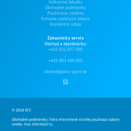
Veľkostné tabuľky
Obchodné podmienky
Používanie cookies
Ochrana osobných údajov
Kontaktné údaje
Zákaznícky servis
Obchod a objednávky:
+421 911 977 099
,
+421 903 400 055
obchod@jako-sport.sk
© 2018 SFZ
Obchodné podmienky
|
Tieto internetové stránky používajú súbory
cookie. Viac informácií tu.