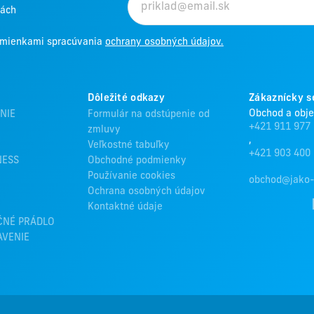
kách
odmienkami spracúvania
ochrany osobných údajov.
Dôležité odkazy
Zákaznícky s
Obchod a obj
NIE
Formulár na odstúpenie od
+421 911 977
zmluvy
,
Veľkostné tabuľky
+421 903 400
NESS
Obchodné podmienky
Používanie cookies
obchod@jako-
Ochrana osobných údajov
Kontaktné údaje
ČNÉ PRÁDLO
AVENIE