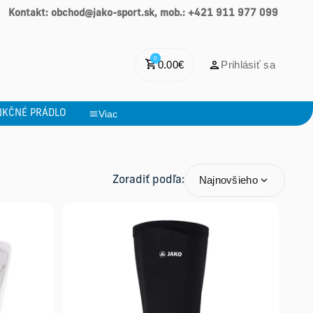
Kontakt: obchod@jako-sport.sk, mob.: +421 911 977 099
0
0.00
€
Prihlásiť sa
NKČNÉ PRÁDLO
Viac
Najnovšieho
Zoradiť podľa: