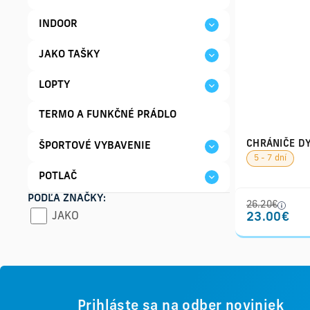
INDOOR
JAKO TAŠKY
LOPTY
TERMO A FUNKČNÉ PRÁDLO
CHRÁNIČE D
ŠPORTOVÉ VYBAVENIE
5 - 7 dní
POTLAČ
PODĽA ZNAČKY:
26.20€
JAKO
23.00€
Prihláste sa na odber noviniek