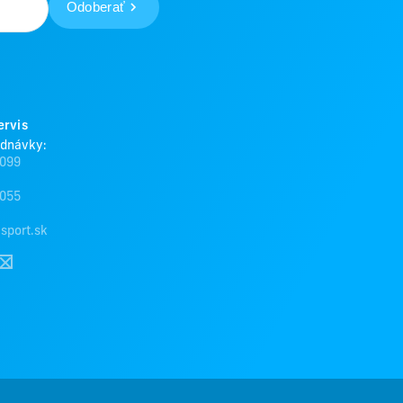
Odoberať
ervis
ednávky:
 099
 055
sport.sk