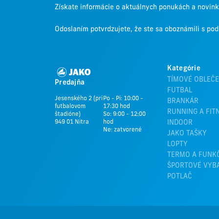
Získate informácie o aktuálnych ponukách a novin
Odoslaním potvrdzujete, že ste sa oboznámili s p
Kategórie
TÍMOVÉ OBLEČE
Predajňa
FUTBAL
Jesenského 2 (pri
Po - Pi: 10:00 -
BRANKÁR
futbalovom
17:30 hod
RUNNING A FIT
štadióne)
So: 9:00 - 12:00
949 01 Nitra
hod
INDOOR
Ne: zatvorené
JAKO TAŠKY
LOPTY
TERMO A FUNK
ŠPORTOVÉ VYB
POTLAČ