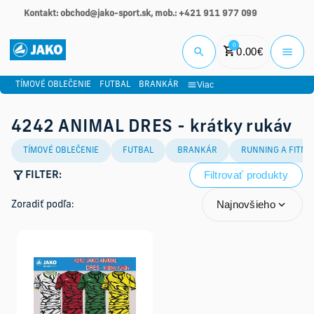
Kontakt: obchod@jako-sport.sk, mob.: +421 911 977 099
Prihlási
0
0.00
€
Viac
TÍMOVÉ OBLEČENIE
FUTBAL
BRANKÁR
4242 ANIMAL DRES - krátky rukáv
TÍMOVÉ OBLEČENIE
FUTBAL
BRANKÁR
RUNNING A FITNE
Filtrovať produkty
FILTER:
Najnovšieho
Zoradiť podľa: