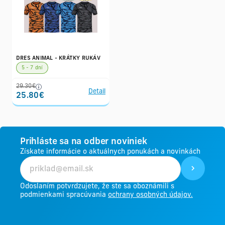
DRES ANIMAL - KRÁTKY RUKÁV
5 - 7 dní
29.30€
Detail
25.80€
Prihláste sa na odber noviniek
Získate informácie o aktuálnych ponukách a novinkách
Odoslaním potvrdzujete, že ste sa oboznámili s
podmienkami spracúvania
ochrany osobných údajov.