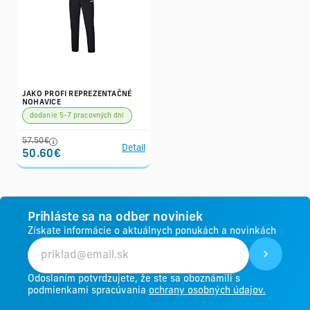
JAKO PROFI REPREZENTAČNÉ
NOHAVICE
dodanie 5-7 pracovných dní
57.50€
Detail
50.60€
Prihláste sa na odber noviniek
Získate informácie o aktuálnych ponukách a novinkách
Odoslaním potvrdzujete, že ste sa oboznámili s
podmienkami spracúvania
ochrany osobných údajov.