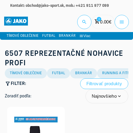
Kontakt: obchod@jako-sport.sk, mob.: +421 911 977 099
Prihlási
0
0.00
€
Viac
TÍMOVÉ OBLEČENIE
FUTBAL
BRANKÁR
6507 REPREZENTAČNÉ NOHAVICE
PROFI
TÍMOVÉ OBLEČENIE
FUTBAL
BRANKÁR
RUNNING A FITNE
Filtrovať produkty
FILTER:
Najnovšieho
Zoradiť podľa: