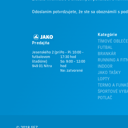
Odoslaním potvrdzujete, že ste sa oboznámili s p
Kategórie
TÍMOVÉ OBLEČE
Predajňa
FUTBAL
Jesenského 2 (pri
Po - Pi: 10:00 -
BRANKÁR
futbalovom
17:30 hod
RUNNING A FIT
štadióne)
So: 9:00 - 12:00
949 01 Nitra
hod
INDOOR
Ne: zatvorené
JAKO TAŠKY
LOPTY
TERMO A FUNK
ŠPORTOVÉ VYB
POTLAČ