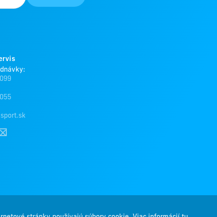
ervis
ednávky:
 099
 055
sport.sk