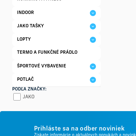
INDOOR
JAKO TAŠKY
LOPTY
TERMO A FUNKČNÉ PRÁDLO
ŠPORTOVÉ VYBAVENIE
POTLAČ
PODĽA ZNAČKY:
JAKO
Prihláste sa na odber noviniek
Získate informácie o aktuálnych ponukách a novin