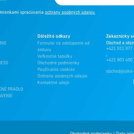
odmienkami spracúvania
ochrany osobných údajov.
Dôležité odkazy
Zákaznícky s
Obchod a obj
NIE
Formulár na odstúpenie od
+421 911 977
zmluvy
,
Veľkostné tabuľky
+421 903 400
NESS
Obchodné podmienky
Používanie cookies
obchod@jako-
Ochrana osobných údajov
Kontaktné údaje
ČNÉ PRÁDLO
AVENIE