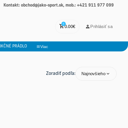
Kontakt: obchod@jako-sport.sk, mob.: +421 911 977 099
0
0.00
€
Prihlásiť sa
NKČNÉ PRÁDLO
Viac
Najnovšieho
Zoradiť podľa: