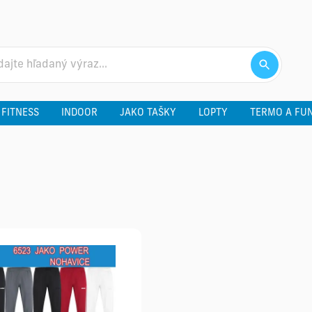
 FITNESS
INDOOR
JAKO TAŠKY
LOPTY
TERMO A FU