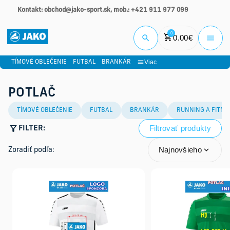
Kontakt: obchod@jako-sport.sk, mob.: +421 911 977 099
Prihlási
0
0.00
€
Viac
TÍMOVÉ OBLEČENIE
FUTBAL
BRANKÁR
POTLAČ
TÍMOVÉ OBLEČENIE
FUTBAL
BRANKÁR
RUNNING A FITNE
Filtrovať produkty
FILTER:
Najnovšieho
Zoradiť podľa: