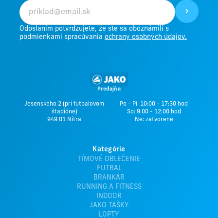
Odoslaním potvrdzujete, že ste sa oboznámili s
podmienkami spracúvania
ochrany osobných údajov.
Predajňa
Jesenského 2 (pri futbalovom
Po - Pi: 10:00 - 17:30 hod
štadióne)
So: 9:00 - 12:00 hod
949 01 Nitra
Ne: zatvorené
Kategórie
TÍMOVÉ OBLEČENIE
FUTBAL
BRANKÁR
RUNNING A FITNESS
INDOOR
JAKO TAŠKY
LOPTY