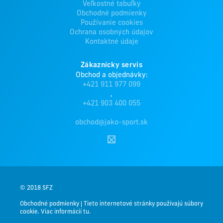
Veľkostné tabuľky
Obchodné podmienky
Používanie cookies
Ochrana osobných údajov
Kontaktné údaje
Zákaznícky servis
Obchod a objednávky:
+421 911 977 099
,
+421 903 400 055
obchod@jako-sport.sk
© 2018 SFZ
Obchodné podmienky
|
Tieto internetové stránky používajú súbory
cookie. Viac informácií tu.