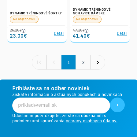
DYNAMIC TRÉNINGOVÉ
DYNAMIC TRÉNINGOVÉ ŠORTKY
NOHAVICE DÁMSKE
Na objednávku
Na objednávku
26.20€
47.10€
Detail
Detail
23.00€
41.40€
1
2
Prihláste sa na odber noviniek
Získate informácie o aktuálnych ponukách a novinkách
Odoslaním potvrdzujete, že ste sa oboznámili s
podmienkami spracúvania
ochrany osobných údajov.