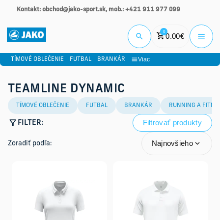
Kontakt: obchod@jako-sport.sk, mob.: +421 911 977 099
Prihlási
0
0.00
€
Viac
TÍMOVÉ OBLEČENIE
FUTBAL
BRANKÁR
TEAMLINE DYNAMIC
TÍMOVÉ OBLEČENIE
FUTBAL
BRANKÁR
RUNNING A FITNE
Filtrovať produkty
FILTER:
Najnovšieho
Zoradiť podľa: