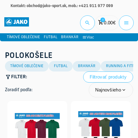
Kontakt: obchod@jako-sport.sk, mob.: +421 911 977 099
Prihlási
0
0.00
€
Viac
TÍMOVÉ OBLEČENIE
FUTBAL
BRANKÁR
POLOKOŠELE
TÍMOVÉ OBLEČENIE
FUTBAL
BRANKÁR
RUNNING A FITNE
Filtrovať produkty
FILTER:
Najnovšieho
Zoradiť podľa: