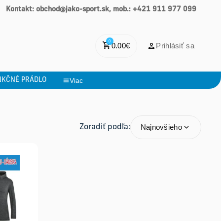
Kontakt: obchod@jako-sport.sk, mob.: +421 911 977 099
0
0.00
€
Prihlásiť sa
NKČNÉ PRÁDLO
Viac
Najnovšieho
Zoradiť podľa: