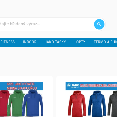
 FITNESS
INDOOR
JAKO TAŠKY
LOPTY
TERMO A FU