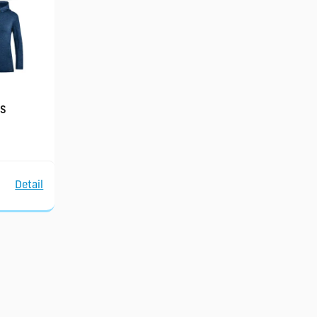
 S
Detail