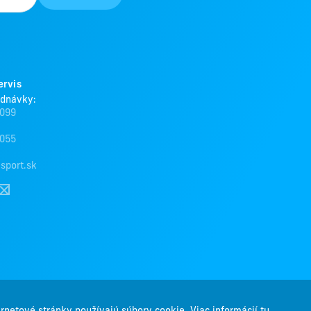
ervis
ednávky:
 099
 055
sport.sk