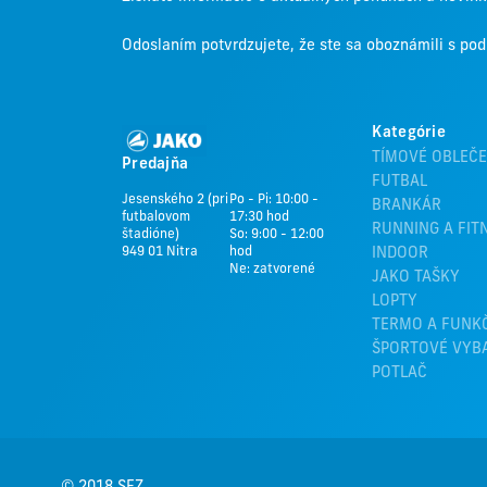
Odoslaním potvrdzujete, že ste sa oboznámili s p
Kategórie
TÍMOVÉ OBLEČE
Predajňa
FUTBAL
Jesenského 2 (pri
Po - Pi: 10:00 -
BRANKÁR
futbalovom
17:30 hod
RUNNING A FIT
štadióne)
So: 9:00 - 12:00
949 01 Nitra
hod
INDOOR
Ne: zatvorené
JAKO TAŠKY
LOPTY
TERMO A FUNK
ŠPORTOVÉ VYB
POTLAČ