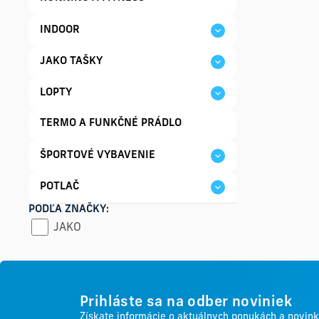
INDOOR
JAKO TAŠKY
LOPTY
TERMO A FUNKČNÉ PRÁDLO
ŠPORTOVÉ VYBAVENIE
POTLAČ
PODĽA ZNAČKY:
JAKO
Prihláste sa na odber noviniek
Získate informácie o aktuálnych ponukách a novin