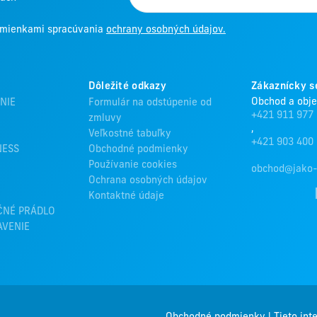
odmienkami spracúvania
ochrany osobných údajov.
Dôležité odkazy
Zákaznícky s
Obchod a obj
NIE
Formulár na odstúpenie od
+421 911 977
zmluvy
,
Veľkostné tabuľky
+421 903 400
NESS
Obchodné podmienky
Používanie cookies
obchod@jako-
Ochrana osobných údajov
Kontaktné údaje
ČNÉ PRÁDLO
AVENIE