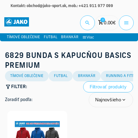
Kontakt: obchod@jako-sport.sk, mob.: +421 911 977 099
Prihlási
0
0.00
€
Viac
TÍMOVÉ OBLEČENIE
FUTBAL
BRANKÁR
6829 BUNDA S KAPUCŇOU BASICS
PREMIUM
TÍMOVÉ OBLEČENIE
FUTBAL
BRANKÁR
RUNNING A FITNE
Filtrovať produkty
FILTER:
Najnovšieho
Zoradiť podľa: