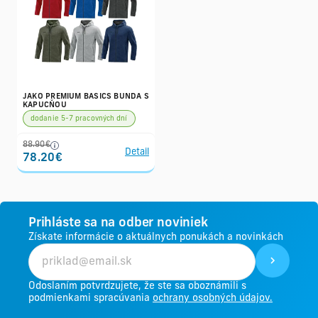
JAKO PREMIUM BASICS BUNDA S
KAPUCŇOU
dodanie 5-7 pracovných dní
88.90€
Detail
78.20€
Prihláste sa na odber noviniek
Získate informácie o aktuálnych ponukách a novinkách
Odoslaním potvrdzujete, že ste sa oboznámili s
podmienkami spracúvania
ochrany osobných údajov.