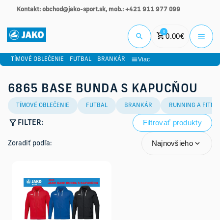
Kontakt: obchod@jako-sport.sk, mob.: +421 911 977 099
Prihlási
0
0.00
€
Viac
TÍMOVÉ OBLEČENIE
FUTBAL
BRANKÁR
6865 BASE BUNDA S KAPUCŇOU
TÍMOVÉ OBLEČENIE
FUTBAL
BRANKÁR
RUNNING A FITNE
Filtrovať produkty
FILTER:
Najnovšieho
Zoradiť podľa: