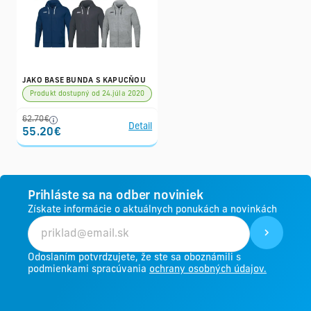
JAKO BASE BUNDA S KAPUCŇOU
Produkt dostupný od 24.júla 2020
62.70€
Detail
55.20€
Prihláste sa na odber noviniek
Získate informácie o aktuálnych ponukách a novinkách
Odoslaním potvrdzujete, že ste sa oboznámili s
podmienkami spracúvania
ochrany osobných údajov.