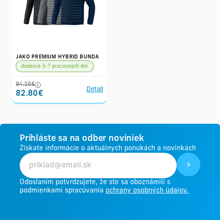
JAKO PREMIUM HYBRID BUNDA
dodanie 5-7 pracovných dní
94.10€
Detail
82.80€
Prihláste sa na odber noviniek
Získate informácie o aktuálnych ponukách a novinkách
Odoslaním potvrdzujete, že ste sa oboznámili s
podmienkami spracúvania
ochrany osobných údajov.