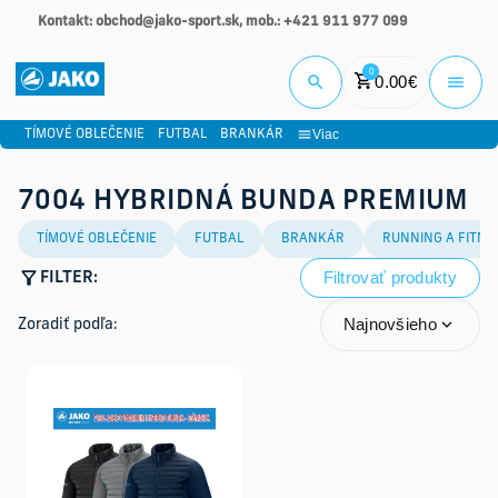
Kontakt: obchod@jako-sport.sk, mob.: +421 911 977 099
Prihlási
0
0.00
€
Viac
TÍMOVÉ OBLEČENIE
FUTBAL
BRANKÁR
7004 HYBRIDNÁ BUNDA PREMIUM
TÍMOVÉ OBLEČENIE
FUTBAL
BRANKÁR
RUNNING A FITNE
Filtrovať produkty
FILTER:
Najnovšieho
Zoradiť podľa: