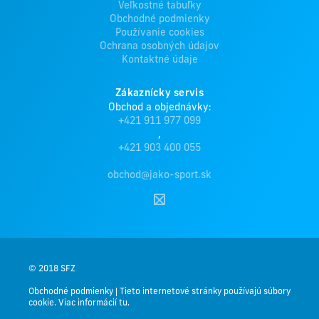
Veľkostné tabuľky
Obchodné podmienky
Používanie cookies
Ochrana osobných údajov
Kontaktné údaje
Zákaznícky servis
Obchod a objednávky:
+421 911 977 099
,
+421 903 400 055
obchod@jako-sport.sk
© 2018 SFZ
Obchodné podmienky
|
Tieto internetové stránky používajú súbory
cookie. Viac informácií tu.