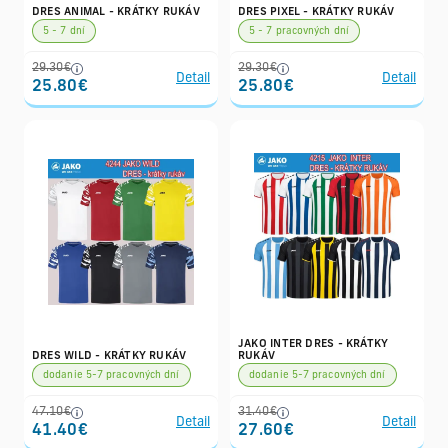
DRES ANIMAL - KRÁTKY RUKÁV
DRES PIXEL - KRÁTKY RUKÁV
5 - 7 dní
5 - 7 pracovných dní
29.30€
29.30€
Detail
Detail
25.80€
25.80€
JAKO INTER DRES - KRÁTKY
DRES WILD - KRÁTKY RUKÁV
RUKÁV
dodanie 5-7 pracovných dní
dodanie 5-7 pracovných dní
47.10€
31.40€
Detail
Detail
41.40€
27.60€