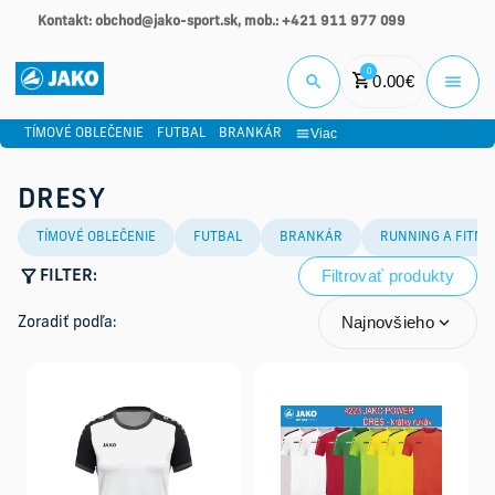
Kontakt: obchod@jako-sport.sk, mob.: +421 911 977 099
Prihlási
0
0.00
€
Viac
TÍMOVÉ OBLEČENIE
FUTBAL
BRANKÁR
DRESY
TÍMOVÉ OBLEČENIE
FUTBAL
BRANKÁR
RUNNING A FITNE
Filtrovať produkty
FILTER:
Najnovšieho
Zoradiť podľa: