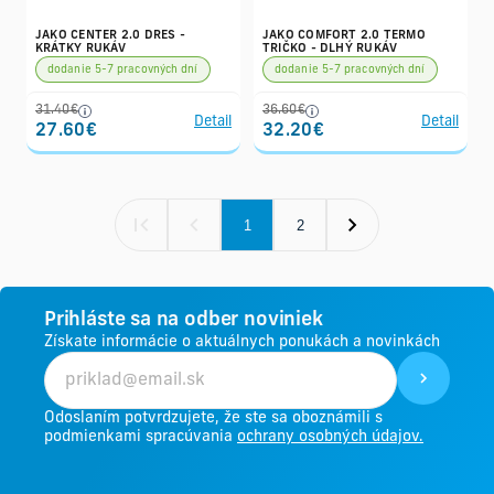
JAKO CENTER 2.0 DRES -
JAKO COMFORT 2.0 TERMO
KRÁTKY RUKÁV
TRIČKO - DLHÝ RUKÁV
dodanie 5-7 pracovných dní
dodanie 5-7 pracovných dní
31.40€
36.60€
Detail
Detail
27.60€
32.20€
1
2
Prihláste sa na odber noviniek
Získate informácie o aktuálnych ponukách a novinkách
Odoslaním potvrdzujete, že ste sa oboznámili s
podmienkami spracúvania
ochrany osobných údajov.