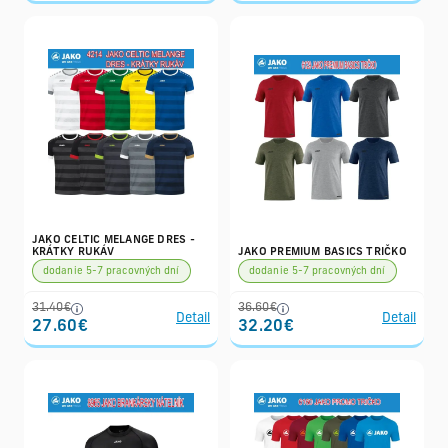
JAKO CELTIC MELANGE DRES -
KRÁTKY RUKÁV
JAKO PREMIUM BASICS TRIČKO
dodanie 5-7 pracovných dní
dodanie 5-7 pracovných dní
31.40€
36.60€
Detail
Detail
27.60€
32.20€