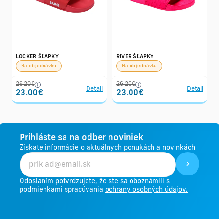
LOCKER ŠĽAPKY
RIVER ŠĽAPKY
Na objednávku
Na objednávku
26.20€
26.20€
Detail
Detail
23.00€
23.00€
Prihláste sa na odber noviniek
Získate informácie o aktuálnych ponukách a novinkách
Odoslaním potvrdzujete, že ste sa oboznámili s
podmienkami spracúvania
ochrany osobných údajov.