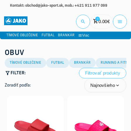
Kontakt: obchod@jako-sport.sk, mob.: +421 911 977 099
Prihlási
0
0.00
€
Viac
TÍMOVÉ OBLEČENIE
FUTBAL
BRANKÁR
OBUV
TÍMOVÉ OBLEČENIE
FUTBAL
BRANKÁR
RUNNING A FITNE
Filtrovať produkty
FILTER:
Najnovšieho
Zoradiť podľa: