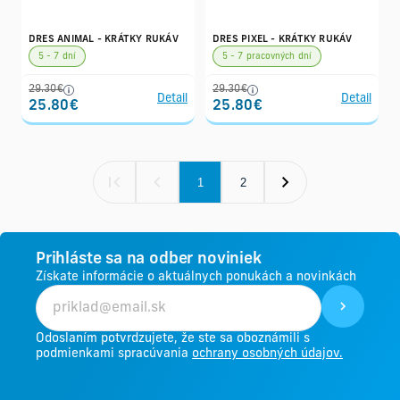
DRES ANIMAL - KRÁTKY RUKÁV
DRES PIXEL - KRÁTKY RUKÁV
5 - 7 dní
5 - 7 pracovných dní
29.30€
29.30€
Detail
Detail
25.80€
25.80€
1
2
Prihláste sa na odber noviniek
Získate informácie o aktuálnych ponukách a novinkách
Odoslaním potvrdzujete, že ste sa oboznámili s
podmienkami spracúvania
ochrany osobných údajov.