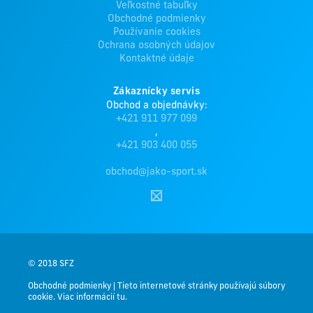
Veľkostné tabuľky
Obchodné podmienky
Používanie cookies
Ochrana osobných údajov
Kontaktné údaje
Zákaznícky servis
Obchod a objednávky:
+421 911 977 099
,
+421 903 400 055
obchod@jako-sport.sk
© 2018 SFZ
Obchodné podmienky
|
Tieto internetové stránky používajú súbory
cookie. Viac informácií tu.