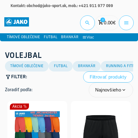
Kontakt: obchod@jako-sport.sk, mob.: +421 911 977 099
Prihlási
0
0.00
€
Viac
TÍMOVÉ OBLEČENIE
FUTBAL
BRANKÁR
VOLEJBAL
TÍMOVÉ OBLEČENIE
FUTBAL
BRANKÁR
RUNNING A FITNE
Filtrovať produkty
FILTER:
Najnovšieho
Zoradiť podľa:
Akcia %