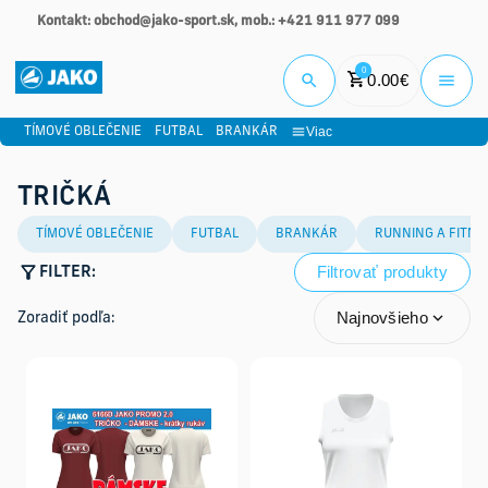
Kontakt: obchod@jako-sport.sk, mob.: +421 911 977 099
Prihlási
0
0.00
€
Viac
TÍMOVÉ OBLEČENIE
FUTBAL
BRANKÁR
TRIČKÁ
TÍMOVÉ OBLEČENIE
FUTBAL
BRANKÁR
RUNNING A FITNE
Filtrovať produkty
FILTER:
Najnovšieho
Zoradiť podľa: