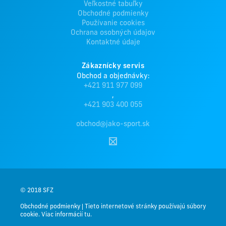
Veľkostné tabuľky
Obchodné podmienky
Používanie cookies
Ochrana osobných údajov
Kontaktné údaje
Zákaznícky servis
Obchod a objednávky:
+421 911 977 099
,
+421 903 400 055
obchod@jako-sport.sk
© 2018 SFZ
Obchodné podmienky
|
Tieto internetové stránky používajú súbory
cookie. Viac informácií tu.