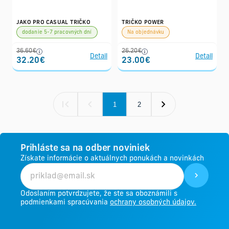
JAKO PRO CASUAL TRIČKO
TRIČKO POWER
dodanie 5-7 pracovných dní
Na objednávku
36.60€
26.20€
Detail
Detail
32.20€
23.00€
1
2
Prihláste sa na odber noviniek
Získate informácie o aktuálnych ponukách a novinkách
Odoslaním potvrdzujete, že ste sa oboznámili s
podmienkami spracúvania
ochrany osobných údajov.