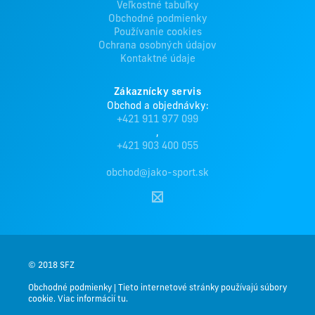
Veľkostné tabuľky
Obchodné podmienky
Používanie cookies
Ochrana osobných údajov
Kontaktné údaje
Zákaznícky servis
Obchod a objednávky:
+421 911 977 099
,
+421 903 400 055
obchod@jako-sport.sk
© 2018 SFZ
Obchodné podmienky
|
Tieto internetové stránky používajú súbory
cookie. Viac informácií tu.