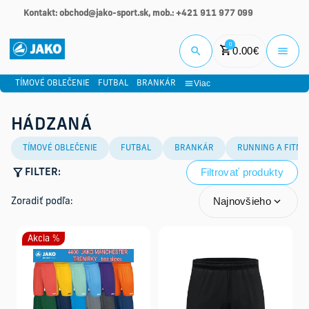
Kontakt: obchod@jako-sport.sk, mob.: +421 911 977 099
Prihlási
0
0.00
€
Viac
TÍMOVÉ OBLEČENIE
FUTBAL
BRANKÁR
HÁDZANÁ
TÍMOVÉ OBLEČENIE
FUTBAL
BRANKÁR
RUNNING A FITNE
Filtrovať produkty
FILTER:
Najnovšieho
Zoradiť podľa:
Akcia %