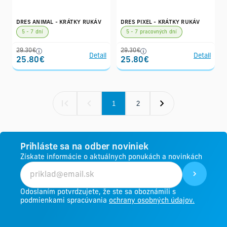
DRES ANIMAL - KRÁTKY RUKÁV
DRES PIXEL - KRÁTKY RUKÁV
5 - 7 dní
5 - 7 pracovných dní
29.30€
29.30€
Detail
Detail
25.80€
25.80€
1
2
Prihláste sa na odber noviniek
Získate informácie o aktuálnych ponukách a novinkách
Odoslaním potvrdzujete, že ste sa oboznámili s
podmienkami spracúvania
ochrany osobných údajov.