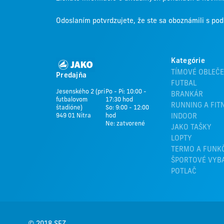
Odoslaním potvrdzujete, že ste sa oboznámili s p
Kategórie
TÍMOVÉ OBLEČE
Predajňa
FUTBAL
Jesenského 2 (pri
Po - Pi: 10:00 -
BRANKÁR
futbalovom
17:30 hod
RUNNING A FIT
štadióne)
So: 9:00 - 12:00
949 01 Nitra
hod
INDOOR
Ne: zatvorené
JAKO TAŠKY
LOPTY
TERMO A FUNK
ŠPORTOVÉ VYB
POTLAČ