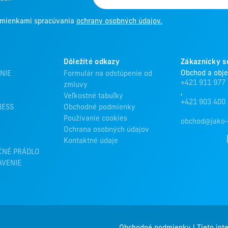
odmienkami spracúvania
ochrany osobných údajov.
Dôležité odkazy
Zákaznícky s
Obchod a obj
NIE
Formulár na odstúpenie od
+421 911 977
zmluvy
,
Veľkostné tabuľky
+421 903 400
NESS
Obchodné podmienky
Používanie cookies
obchod@jako-
Ochrana osobných údajov
Kontaktné údaje
ČNÉ PRÁDLO
AVENIE