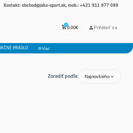
Kontakt: obchod@jako-sport.sk, mob.: +421 911 977 099
0
0.00
€
Prihlásiť sa
NKČNÉ PRÁDLO
Viac
Najnovšieho
Zoradiť podľa: