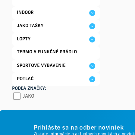
INDOOR
JAKO TAŠKY
LOPTY
TERMO A FUNKČNÉ PRÁDLO
ŠPORTOVÉ VYBAVENIE
POTLAČ
PODĽA ZNAČKY:
JAKO
Prihláste sa na odber noviniek
Získate informácie o aktuálnych ponukách a novin