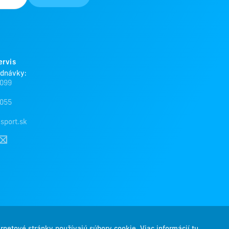
ervis
ednávky:
 099
 055
sport.sk